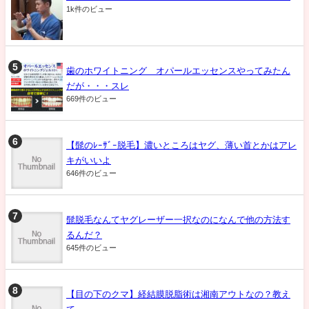
1k件のビュー
歯のホワイトニング オパールエッセンスやってみたん
だが・・・スレ
669件のビュー
【髭のﾚｰｻﾞｰ脱毛】濃いところはヤグ、薄い首とかはアレ
キがいいよ
646件のビュー
髭脱毛なんてヤグレーザー一択なのになんで他の方法す
るんだ？
645件のビュー
【目の下のクマ】経結膜脱脂術は湘南アウトなの？教え