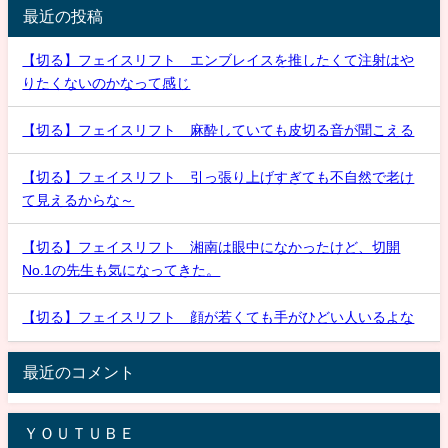
最近の投稿
【切る】フェイスリフト エンブレイスを推したくて注射はや
りたくないのかなって感じ
【切る】フェイスリフト 麻酔していても皮切る音が聞こえる
【切る】フェイスリフト 引っ張り上げすぎても不自然で老け
て見えるからな～
【切る】フェイスリフト 湘南は眼中になかったけど、切開
No.1の先生も気になってきた。
【切る】フェイスリフト 顔が若くても手がひどい人いるよな
最近のコメント
ＹＯＵＴＵＢＥ