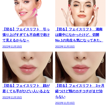
【切る】フェイスリフト 引っ
【切る】フェイスリフト 湘南
張り上げすぎても不自然で老け
は眼中になかったけど、切開
て見えるからな～
No.1の先生も気になってきた。
2022年11月15日
2022年11月15日
【切る】フェイスリフト 顔が
【切る】フェイスリフト 3ヶ月
若くても手がひどい人いるよな
経つけど頬のカチコチがまだ治
らない
2022年11月15日
2022年11月15日