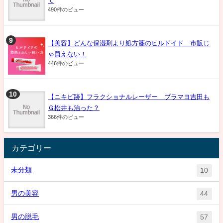
て
490件のビュー
【美容】どんな保湿剤より処方箋のヒルドイド 市販じ
ゃ買えない！
446件のビュー
【ニキビ跡】フラクショナルレーザー ブラマヨ吉田も
Ｇ松井も治った？
366件のビュー
カテゴリー
未分類
10
男の美容
44
男の脱毛
57