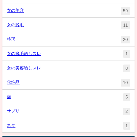
女の美容
59
女の脱毛
11
整形
20
女の脱毛晒しスレ
1
女の美容晒しスレ
8
化粧品
10
歯
5
サプリ
2
ネタ
1