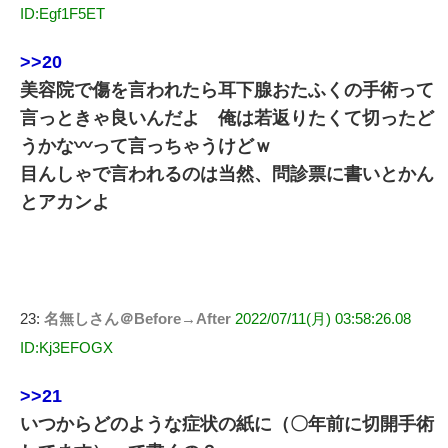
ID:Egf1F5ET
>>20
美容院で傷を言われたら耳下腺おたふくの手術って
言っときゃ良いんだよ 俺は若返りたくて切ったど
うかな〰って言っちゃうけどｗ
目んしゃで言われるのは当然、問診票に書いとかん
とアカンよ
23:
名無しさん＠Before→After
2022/07/11(月) 03:58:26.08
ID:Kj3EFOGX
>>21
いつからどのような症状の紙に（〇年前に切開手術