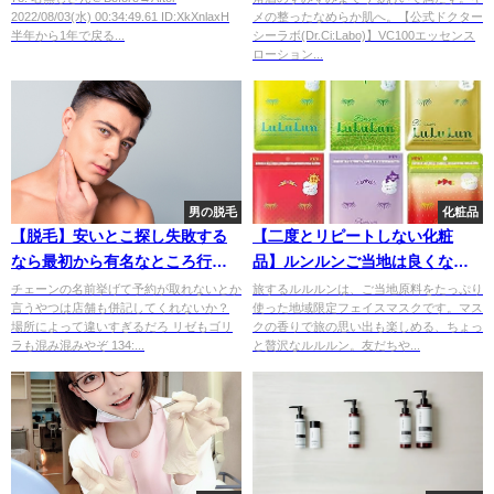
2022/08/03(水) 00:34:49.61 ID:XkXnlaxH
メの整ったなめらか肌へ。【公式ドクター
半年から1年で戻る...
シーラボ(Dr.Ci:Labo)】VC100エッセンス
ローション...
男の脱毛
化粧品
【脱毛】安いとこ探し失敗する
【二度とリピートしない化粧
なら最初から有名なところ行っ
品】ルンルンご当地は良くない
た方がいいんだよな
ルンｗ
チェーンの名前挙げて予約が取れないとか
旅するルルルンは、ご当地原料をたっぷり
言うやつは店舗も併記してくれないか？
使った地域限定フェイスマスクです。マス
場所によって違いすぎるだろ リゼもゴリ
クの香りで旅の思い出も楽しめる、ちょっ
ラも混み混みやぞ 134:...
と贅沢なルルルン。友だちや...