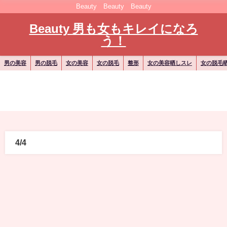
Beauty Beauty Beauty
Beauty 男も女もキレイになろ
う！
男の美容
男の脱毛
女の美容
女の脱毛
整形
女の美容晒しスレ
女の脱毛
4/4