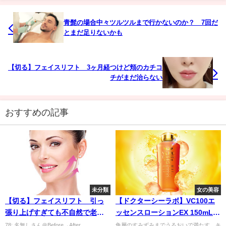
青髭の場合中々ツルツルまで行かないのか？ 7回だ
とまだ足りないかも
【切る】フェイスリフト 3ヶ月経つけど頬のカチコ
チがまだ治らない
おすすめの記事
未分類
女の美容
【切る】フェイスリフト 引っ
【ドクターシーラボ】VC100エ
張り上げすぎても不自然で老け
ッセンスローションEX 150mL
て見えるからな～
ってどうなの？
78: 名無しさん＠Before→After
角層のすみずみまでうるおいで満たす。キ