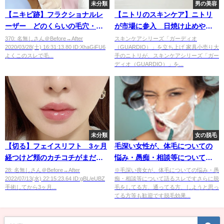
未分類
男の美容
【ニキビ跡】フラクショナルレ
【ニトリのスキンケア】ニトリ
ーザー どのくらいの毛穴・ク
が市場に参入 日焼け止めや化
レーターまで許せる？
粧水など日本製にこだわる
370: 名無しさん＠Before→After
スキンケアシリーズ「ガーディオ
2020/03/28(土) 16:31:13.80 ID:XhaGiFU6
（GUARDIO）」を立ち上げ 家具小売り大
よくこのスレで毛...
手のニトリが、スキンケアシリーズ「ガー
ディオ（GUARDIO）」を...
未分類
女の脱毛
【切る】フェイスリフト 3ヶ月
毛深い女性が、体毛についての
経つけど頬のカチコチがまだ治
悩み・愚痴・相談等について語
らない
るスレ
28: 名無しさん＠Before→After
※毛深い喪女が、体毛についての悩み・愚
2022/07/13(水) 22:15:23.64 ID:gBL/eUBZ
痴・相談等について語るスレですさらに脱
手術してから3ヶ月...
毛をしてる方、通ってる方、しようと思っ
てる方等も歓迎です脱毛効果...