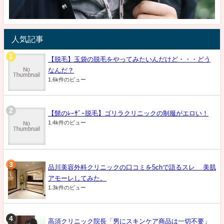
人気記事
【脱毛】玉袋の脱毛をやってみたいんだけど・・・どう
なんだ？
1.6k件のビュー
【髭のﾚｰｻﾞｰ脱毛】ゴリラクリニックの制服がエロい！
1.4k件のビュー
品川美容外科クリニックの口コミを5chで語るスレ 美肌
アモーレしてみた。
1.3k件のビュー
高須クリニック院長「男にスキンケア商品は一切不要」