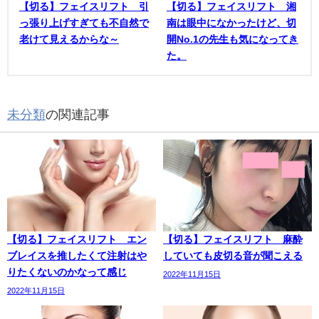
【切る】フェイスリフト 引
【切る】フェイスリフト 湘
っ張り上げすぎても不自然で
南は眼中になかったけど、切
老けて見えるからな～
開No.1の先生も気になってき
た。
未分類
の関連記事
【切る】フェイスリフト エン
【切る】フェイスリフト 麻酔
ブレイスを推したくて注射はや
していても皮切る音が聞こえる
りたくないのかなって感じ
2022年11月15日
2022年11月15日