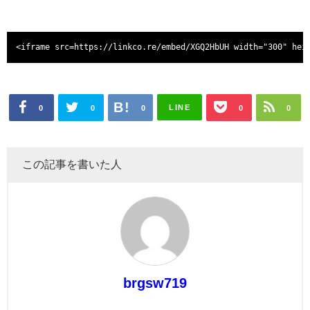
<iframe src=https://linkco.re/embed/XGQ2HbUH width="300" hei
LINE
0
0
0
0
0
この記事を書いた人
brgsw719